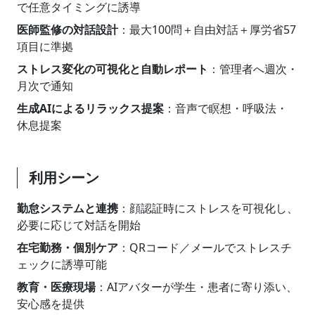
で任意タイミングに誘導
医師監修の対話設計
：最大100問＋自由対話＋厚労省57
項目に準拠
ストレス変化の可視化と自動レポート
：管理者へ週次・
月次で通知
生成AIによるリラックス提案
：音声で瞑想・呼吸法・
休息提案
利用シーン
勤怠システムと連携
：顔認証時にストレスを可視化し、
必要に応じて対話を開始
在宅勤務・個別ケア
：QRコード／メールでストレスチ
ェックに誘導可能
教育・医療現場
：AIアバターが学生・患者に寄り添い、
安心感を提供